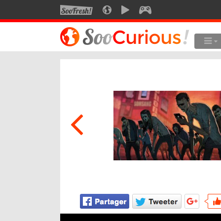
SOOFRESH
SOOCURIOUS
SOOMOTION
SOOGEEK
LE MEILLEUR DU SITE
LES
Culture
Voyage
Multimédia
Style de vie
Technologie