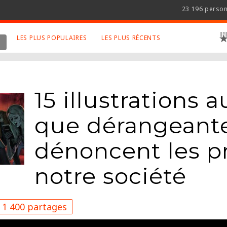
23 196 perso
LES PLUS POPULAIRES
LES PLUS RÉCENTS
 SUJETS APPRÉCIÉS
RETROUVEZ NOUS SUR
LES SITES
Animaux
Facebook
15 illustrations 
Art
Twitter
Photographies
Google+
que dérangeante
Robot
Mentions Légales
dénoncent les p
Musique
Conditions Générales
Cinema
notre société
1 400 partages