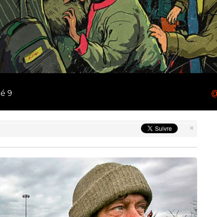
té 9
@
×