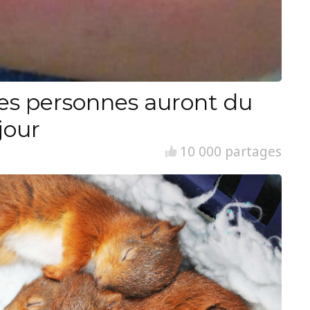
es personnes auront du
jour
10 000 partages