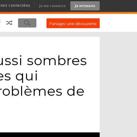
nnes connectées
Je me connecte
Je m'inscris
Partagez une découverte
aussi sombres
s qui
roblèmes de