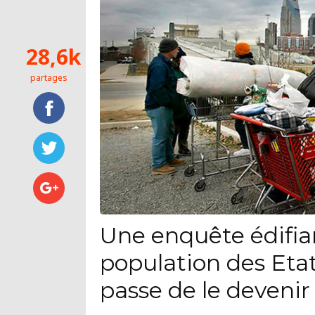
28,6k
partages
Une enquête édifia
population des Eta
passe de le devenir