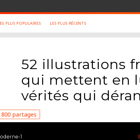
LES PLUS POPULAIRES
LES PLUS RÉCENTS
 SUJETS APPRÉCIÉS
RETROUVEZ NOUS SUR
LES SITES
Animaux
Facebook
52 illustrations 
Art
Twitter
Photographies
Google+
qui mettent en 
Robot
Mentions Légales
Musique
vérités qui déra
Conditions Générales
Cinema
800 partages
moderne-1