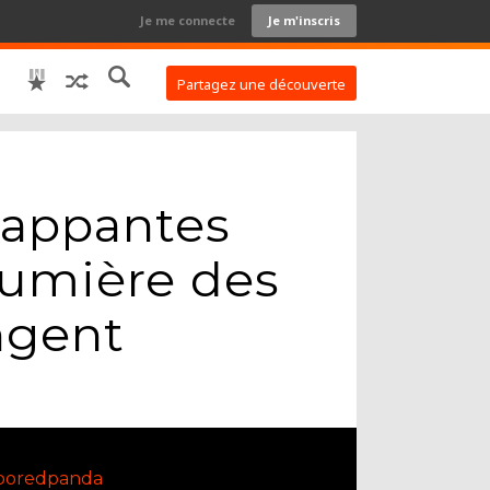
Je me connecte
Je m'inscris
Partagez une découverte
frappantes
lumière des
ngent
boredpanda