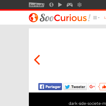
SOOFRESH
SOOCURIOUS
SOOMOTION
SOOGEEK
SAVOIR
LE MEILLEUR DU SITE
LES
Culture
Voyage
Multimédia
Style de vie
Technologie
dark-side-societe-