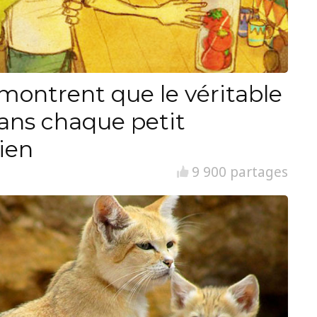
i montrent que le véritable
ans chaque petit
ien
9 900 partages