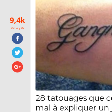
9,4k
partages
28 tatouages que c
mal à expliquer un 