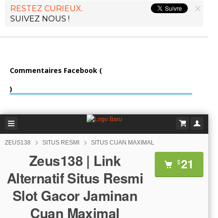
RESTEZ CURIEUX.
SUIVEZ NOUS !
Commentaires Facebook (
)
ZEUS138
SITUS RESMI
SITUS CUAN MAXIMAL
Zeus138 | Link
21
$
Alternatif Situs Resmi
Slot Gacor Jaminan
Cuan Maximal