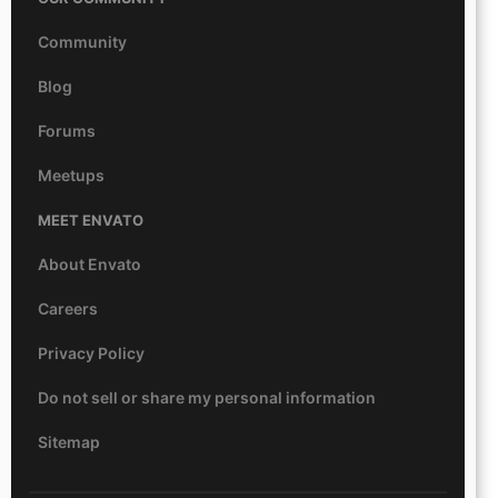
Community
Blog
Forums
Meetups
MEET ENVATO
About Envato
Careers
Privacy Policy
Do not sell or share my personal information
Sitemap