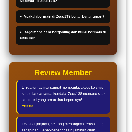
Maximal" di Zeus138?
Apakah bermain di Zeus138 benar-benar aman?
Bagaimana cara bergabung dan mulai bermain di
situs ini?
Review Member
Link alternatifnya sangat membantu, akses ke situs
selalu lancar tanpa kendala. Zeus138 memang situs
slot resmi yang aman dan terpercaya!
Ahmad
PSesuai janjinya, peluang menangnya terasa tinggi
setiap hari. Bener-bener ngasih jaminan cuan