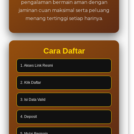
pengalaman bermain aman dengan
jaminan cuan maksimal serta peluang
menang tertinggi setiap harinya.
Cara Daftar
1. Akses Link Resmi
2. Klik Daftar
3. Isi Data Valid
4. Deposit
5. Mulai Bermain