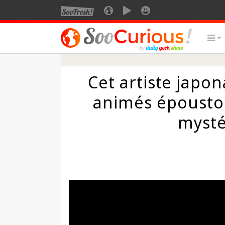
Cet artiste japona
animés époustou
mysté