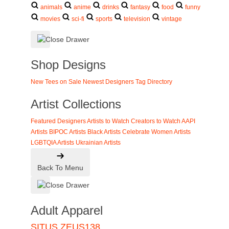
animals
anime
drinks
fantasy
food
funny
movies
sci-fi
sports
television
vintage
Shop Designs
New Tees on Sale
Newest Designers
Tag Directory
Artist Collections
Featured Designers
Artists to Watch
Creators to Watch
AAPI
Artists
BIPOC Artists
Black Artists
Celebrate Women Artists
LGBTQIA Artists
Ukrainian Artists
Back To Menu
Adult Apparel
SITUS ZEUS138