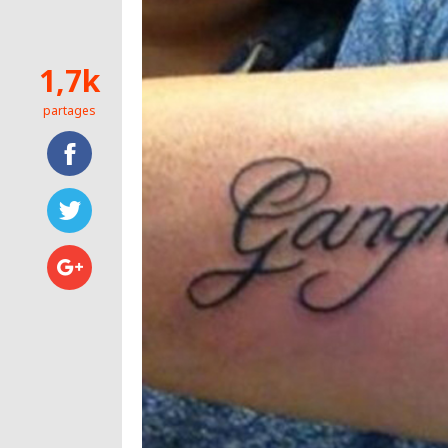
1,7k
partages