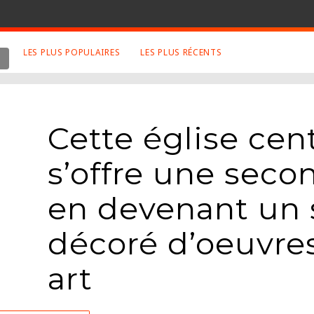
LES PLUS POPULAIRES
LES PLUS RÉCENTS
 SUJETS APPRÉCIÉS
RETROUVEZ NOUS SUR
LES SITES
Animaux
Facebook
Cette église cen
Art
Twitter
Photographies
Google+
s’offre une seco
Robot
Mentions Légales
en devenant un 
Musique
Conditions Générales
Cinema
décoré d’oeuvres
art