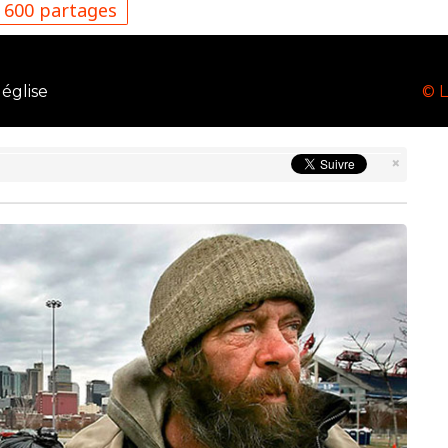
600 partages
 église
© L
×