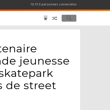
16 513 personnes connectées
tenaire
nde jeunesse
skatepark
 de street