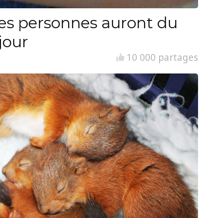
es personnes auront du
jour
10 000 partages