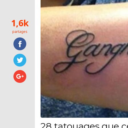
1,6k
partages
28 tatouages que c