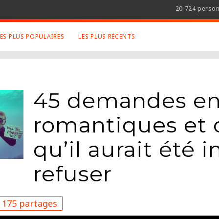
20 724 perso
LES PLUS POPULAIRES
LES PLUS RÉCENTS
 SUJETS APPRÉCIÉS
RETROUVEZ NOUS SUR
LES SITES
Animaux
Facebook
45 demandes en
Art
Twitter
Photographies
Google+
romantiques et o
Robot
Mentions Légales
Musique
qu’il aurait été 
Conditions Générales
Cinema
refuser
175 partages