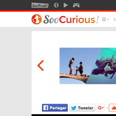
SOOFRESH
SOOCURIOUS
SOOMOTION
SOOGEEK
LE MEILLEUR DU SITE
LES
Culture
Voyage
Multimédia
Style de vie
Technologie