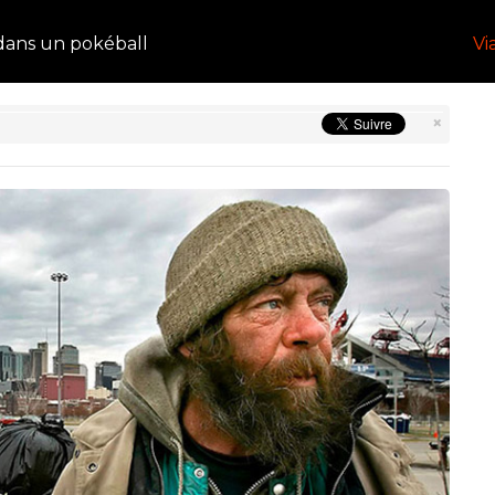
ans un pokéball
Vi
×