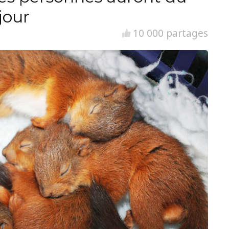
jour
10 000 partages