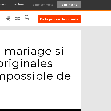
nnes connectées
Je me connecte
Je m'inscris
Partagez une découverte
 mariage si
riginales
impossible de