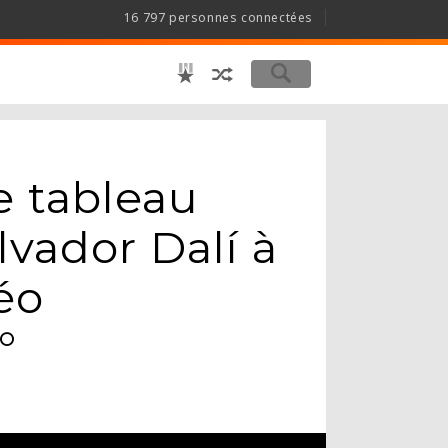
16 797 personnes connectées
e tableau
lvador Dalí à
éo
°