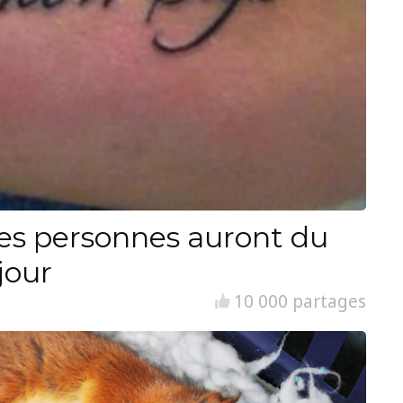
es personnes auront du
jour
10 000 partages