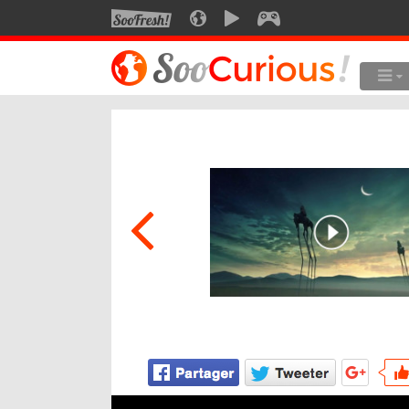
SOOFRESH
SOOCURIOUS
SOOMOTION
SOOGEEK
LE MEILLEUR DU SITE
LES
Culture
Voyage
Multimédia
Style de vie
Technologie