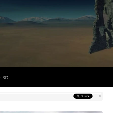
en 3D
×