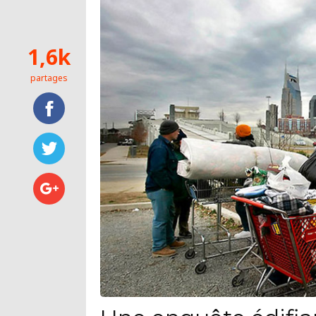
1,6k
partages