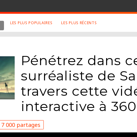
LES PLUS POPULAIRES
LES PLUS RÉCENTS
 SUJETS APPRÉCIÉS
RETROUVEZ NOUS SUR
LES SITES
Animaux
Facebook
Pénétrez dans c
Art
Twitter
Photographies
Google+
surréaliste de Sa
Robot
Mentions Légales
travers cette vid
Musique
Conditions Générales
Cinema
interactive à 360
7 000 partages