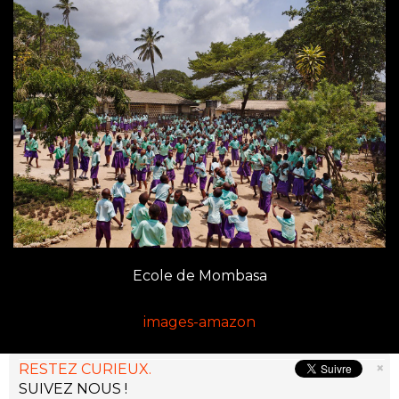
Ecole de Mombasa
images-amazon
×
RESTEZ CURIEUX.
SUIVEZ NOUS !