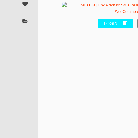
LOGIN