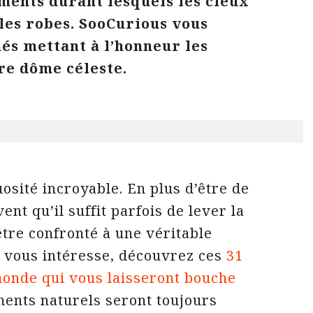
ments durant lesquels les cieux
lles robes. SooCurious vous
hés mettant à l’honneur les
re dôme céleste.
sité incroyable. En plus d’être de
ent qu’il suffit parfois de lever la
être confronté à une véritable
t vous intéresse, découvrez ces
31
 monde qui vous laisseront bouche
ments naturels seront toujours