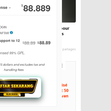
88.889
$
ense
88
cense
$
SELECTED
r one client, in a single end
Une artiste utilise la lumière pour
OGIN
ch end users
are not
charged for.
sculpter l’ombre et réaliser des
DAFTAR
ice includes the item price and a
créations fascinantes !
upport to 12
88.89
88.89
$
$
1 300 partages
icensed 99% GPL.
TOP DE LA SEMAINE
 US dollars and excludes tax and
handling fees
Ces amoureux ont réalisé
leur rêve en traversant 50
pays à bord d’un vieux van
qu’ils ont rénové