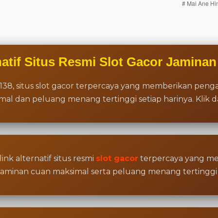
# Mai Ane Hin
rnatif Situs Resmi Slot Gacor Jamina
eus138, situs slot gacor terpercaya yang memberikan pe
l dan peluang menang tertinggi setiap harinya. Klik d
ink alternatif situs resmi
slot gacor
terpercaya yang m
minan cuan maksimal serta peluang menang tertinggi s