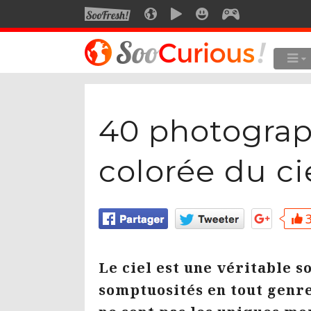
SOOFRESH
SOOCURIOUS
SOOMOTION
SOOSMILE
SOOGEEK
LE MEILLEUR DU SITE
LES
Culture
40 photograp
Voyage
Multimédia
colorée du ci
Style de vie
Technologie
3
Le ciel est une véritable s
somptuosités en tout genre.