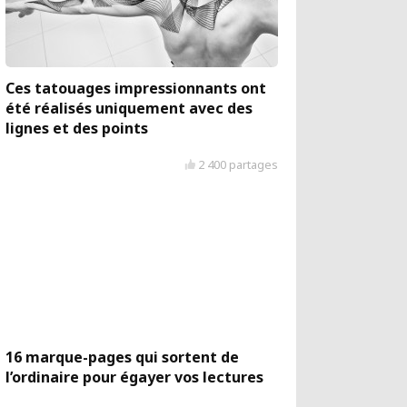
Ces tatouages impressionnants ont
été réalisés uniquement avec des
lignes et des points
2 400 partages
16 marque-pages qui sortent de
l’ordinaire pour égayer vos lectures