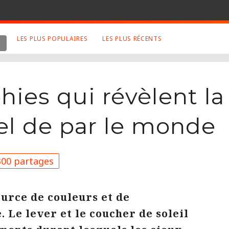
LES PLUS POPULAIRES
LES PLUS RÉCENTS
 SUJETS APPRÉCIÉS
RETROUVEZ NOUS SUR
LES SITES
Animaux
Facebook
hies qui révèlent l
Art
Twitter
Photographies
Google+
el de par le monde
Robot
Mentions Légales
Musique
Conditions Générales
00 partages
Cinema
ource de couleurs et de
 Le lever et le coucher de soleil