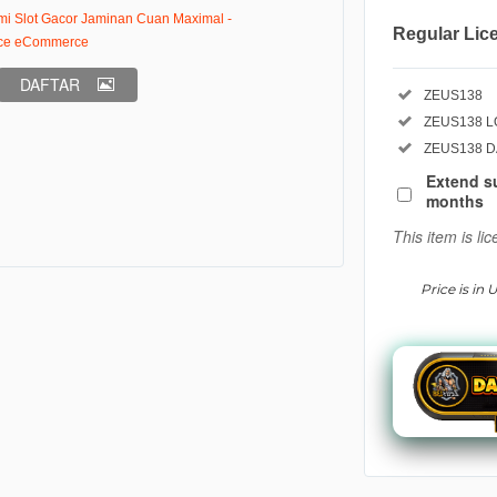
Regular Lic
Regular Li
DAFTAR
Included:
ZEUS138
Use, by you o
Included:
ZEUS138 L
product whi
Included:
ZEUS138 
The total pr
Extend s
buyer fee.
months
View
This item is l
license
details
Price is in