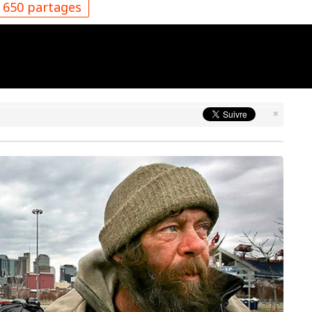
650 partages
×