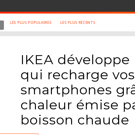
LES PLUS POPULAIRES
LES PLUS RÉCENTS
 SUJETS APPRÉCIÉS
RETROUVEZ NOUS SUR
LES SITES
Animaux
Facebook
IKEA développe 
Art
Twitter
Photographies
Google+
qui recharge vos
Robot
Mentions Légales
smartphones grâ
Musique
Conditions Générales
Cinema
chaleur émise pa
boisson chaude