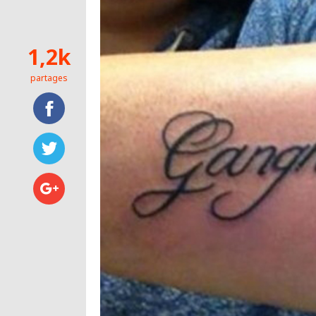
1,2k
partages