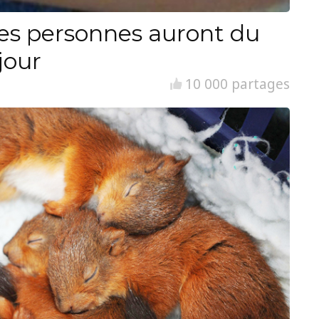
es personnes auront du
jour
10 000 partages