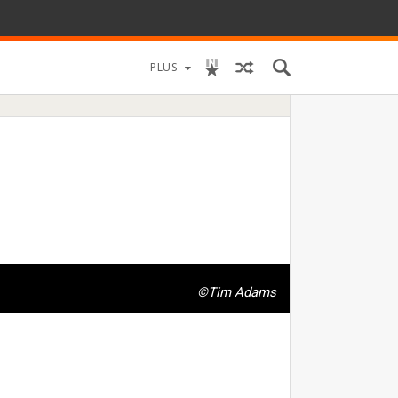
PLUS
©Tim Adams