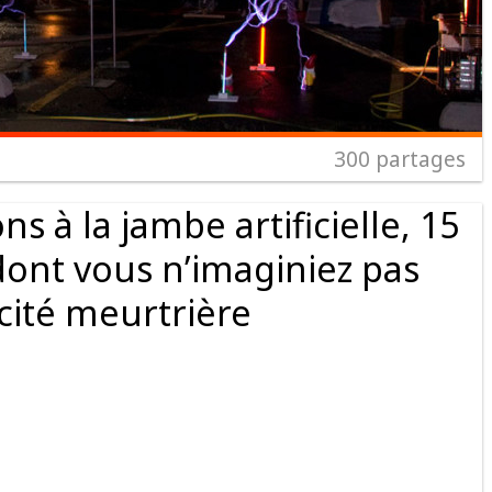
300
partages
s à la jambe artificielle, 15
dont vous n’imaginiez pas
acité meurtrière