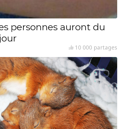
es personnes auront du
jour
10 000 partages