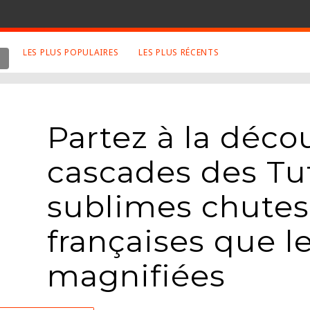
LES PLUS POPULAIRES
LES PLUS RÉCENTS
 SUJETS APPRÉCIÉS
RETROUVEZ NOUS SUR
LES SITES
Animaux
Facebook
Partez à la déco
Art
Twitter
Photographies
Google+
cascades des Tuf
Robot
Mentions Légales
sublimes chutes
Musique
Conditions Générales
Cinema
françaises que l
magnifiées