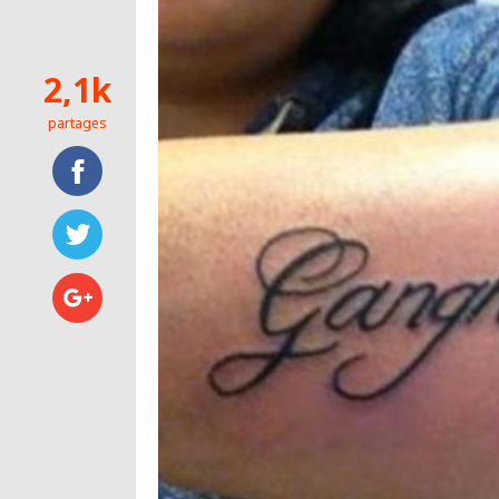
2,1k
partages