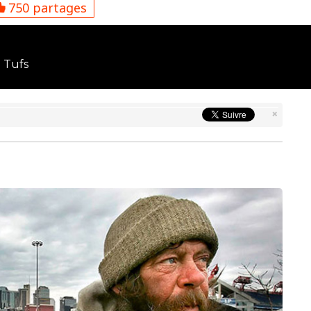
750 partages
 Tufs
×