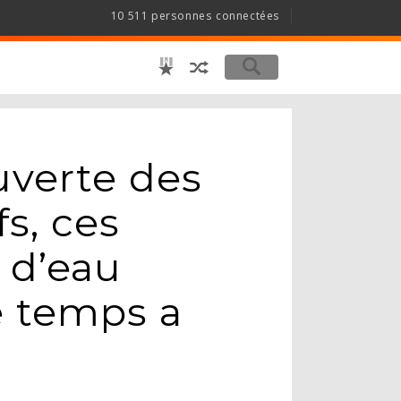
10 511 personnes connectées
uverte des
s, ces
 d’eau
e temps a