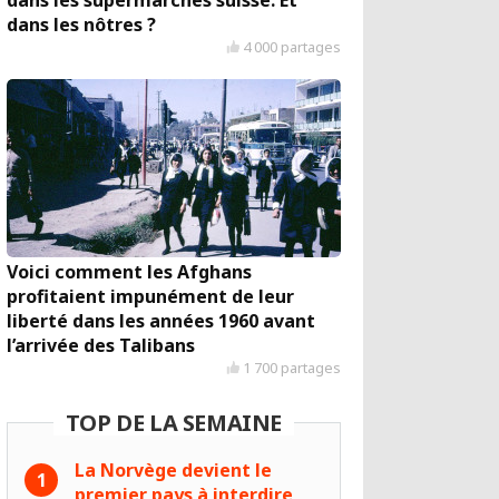
dans les supermarchés suisse. Et
dans les nôtres ?
4 000 partages
Voici comment les Afghans
profitaient impunément de leur
liberté dans les années 1960 avant
l’arrivée des Talibans
1 700 partages
TOP DE LA SEMAINE
La Norvège devient le
premier pays à interdire