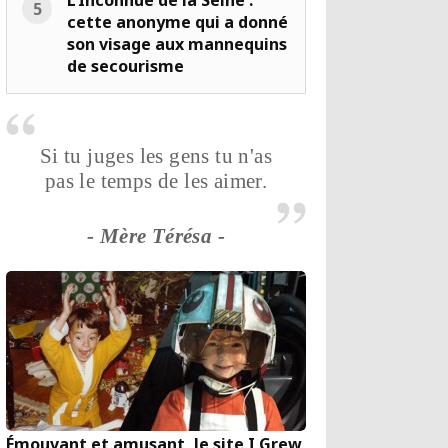
L’Inconnue de la Seine :
cette anonyme qui a donné
son visage aux mannequins
de secourisme
Si tu juges les gens tu n'as
pas le temps de les aimer.
- Mère Térésa -
Émouvant et amusant, le site I Grew