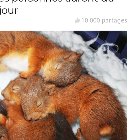
jour
10 000 partages