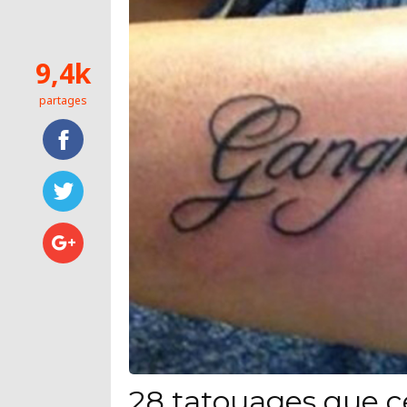
9,4k
partages
28 tatouages que c