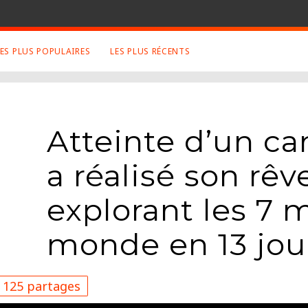
LES PLUS POPULAIRES
LES PLUS RÉCENTS
 SUJETS APPRÉCIÉS
RETROUVEZ NOUS SUR
LES SITES
Animaux
Facebook
Atteinte d’un c
Art
Twitter
Photographies
Google+
a réalisé son rêv
Robot
Mentions Légales
Musique
explorant les 7 
Conditions Générales
Cinema
monde en 13 jou
125 partages