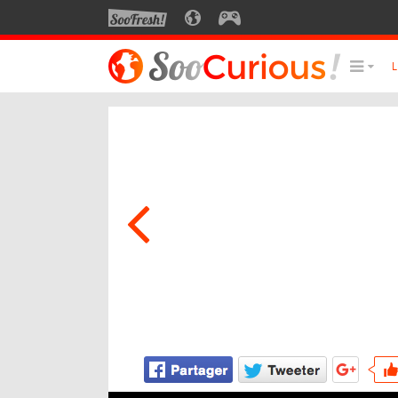
SOOFRESH
SOOCURIOUS
SOOGEEK
LE MEILLEUR DU SITE
LES
Culture
Voyage
Multimédia
Style de vie
Technologie