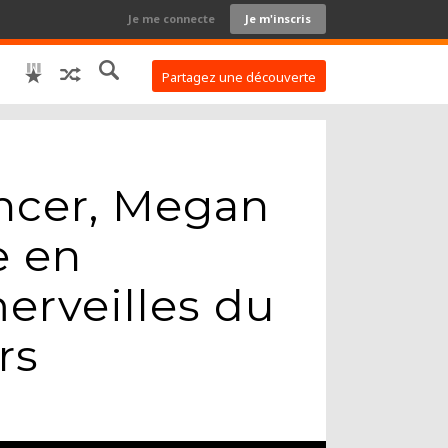
Je me connecte
Je m'inscris
Partagez une découverte
ancer, Megan
e en
merveilles du
rs