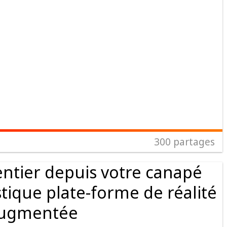
300
partages
entier depuis votre canapé
stique plate-forme de réalité
ugmentée