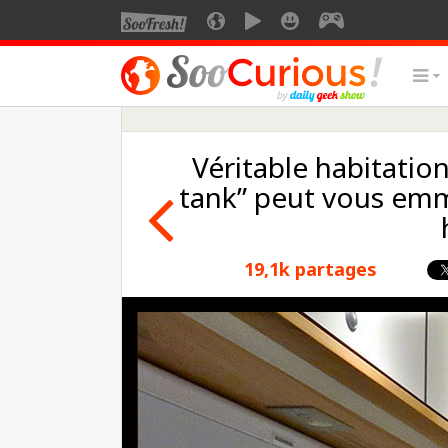
Véritable habitation
tank” peut vous emme
19,1k partages