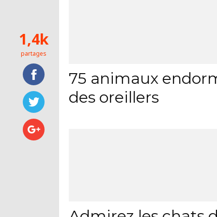
1,4k
partages
75 animaux endorm
des oreillers
Admirez les chats d