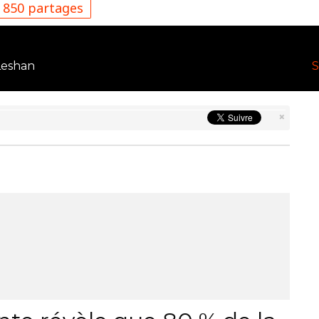
850 partages
Leshan
S
×