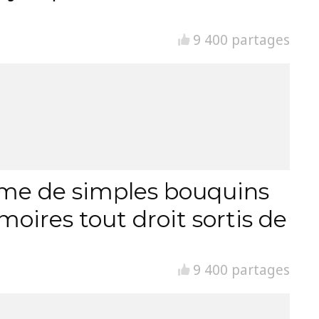
9 400 partages
orme de simples bouquins
moires tout droit sortis de
9 400 partages