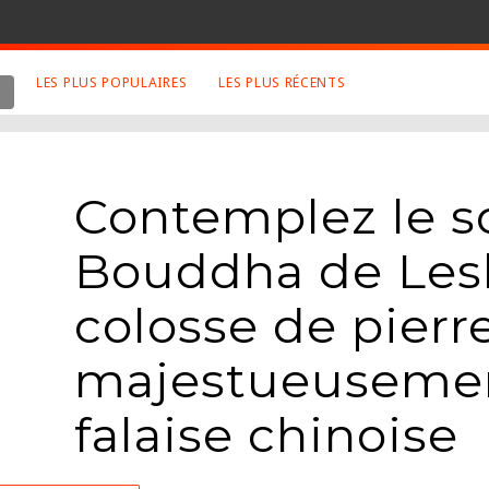
LES PLUS POPULAIRES
LES PLUS RÉCENTS
 SUJETS APPRÉCIÉS
RETROUVEZ NOUS SUR
LES SITES
Animaux
Facebook
Contemplez le 
Art
Twitter
Photographies
Google+
Bouddha de Les
Robot
Mentions Légales
colosse de pierr
Musique
Conditions Générales
Cinema
majestueusemen
falaise chinoise