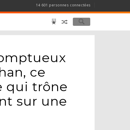
14 601 personnes connectées
somptueux
han, ce
e qui trône
t sur une