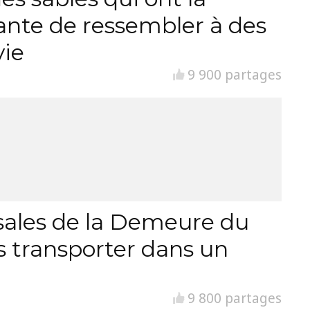
ante de ressembler à des
vie
9 900 partages
ssales de la Demeure du
s transporter dans un
9 800 partages