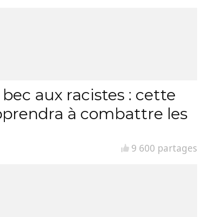
ec aux racistes : cette
pprendra à combattre les
9 600 partages