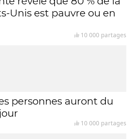
nte révèle que 80 % de la
ts-Unis est pauvre ou en
10 000 partages
es personnes auront du
jour
10 000 partages