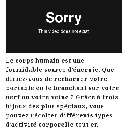
Le corps humain est une
formidable source d’énergie. Que
diriez-vous de recharger votre
portable en le branchant sur votre
nerf ou votre veine ? Grâce à trois
bijoux des plus spéciaux, vous
pouvez récolter différents types
d’activité corporelle tout en