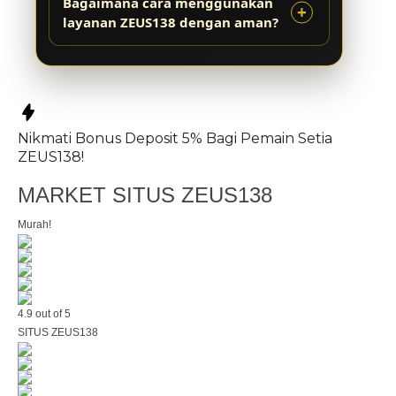
Bagaimana cara menggunakan
layanan ZEUS138 dengan aman?
Nikmati
Bonus Deposit 5%
Bagi Pemain Setia
ZEUS138!
MARKET SITUS ZEUS138
Murah!
4.9 out of 5
SITUS ZEUS138