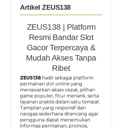
Artikel ZEUS138
ZEUS138 | Platform
Resmi Bandar Slot
Gacor Terpercaya &
Mudah Akses Tanpa
Ribet
ZEUS138
hadir sebagai platform
permainan slot online yang
menawarkan akses cepat, pilihan
game populer, fitur menarik, serta
layanan praktis dalam satu tempat.
Tampilan yang responsif dan
navigasi sederhana dirancang agar
pengguna dapat menemukan
informasi permainan, promosi,