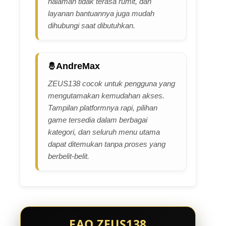
halaman tidak terasa rumit, dan
layanan bantuannya juga mudah
dihubungi saat dibutuhkan.
AndreMax
ZEUS138 cocok untuk pengguna yang
mengutamakan kemudahan akses.
Tampilan platformnya rapi, pilihan
game tersedia dalam berbagai
kategori, dan seluruh menu utama
dapat ditemukan tanpa proses yang
berbelit-belit.
FAQ ZEUS138