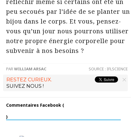
réfléchir même si certains ont été un
peu secoués par l’idée de se planter un
bijou dans le corps. Et vous, pensez-
vous qu’un jour nous pourrons utiliser
notre propre énergie corporelle pour
subvenir à nos besoins ?
PAR
WILLIAM ARSAC
SOURCE :
IFLSCIENCE
RESTEZ CURIEUX.
SUIVEZ NOUS !
Commentaires Facebook (
)