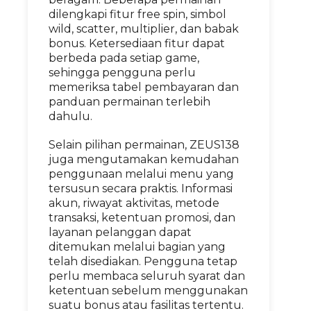
dilengkapi fitur free spin, simbol
wild, scatter, multiplier, dan babak
bonus. Ketersediaan fitur dapat
berbeda pada setiap game,
sehingga pengguna perlu
memeriksa tabel pembayaran dan
panduan permainan terlebih
dahulu.
Selain pilihan permainan, ZEUS138
juga mengutamakan kemudahan
penggunaan melalui menu yang
tersusun secara praktis. Informasi
akun, riwayat aktivitas, metode
transaksi, ketentuan promosi, dan
layanan pelanggan dapat
ditemukan melalui bagian yang
telah disediakan. Pengguna tetap
perlu membaca seluruh syarat dan
ketentuan sebelum menggunakan
suatu bonus atau fasilitas tertentu.