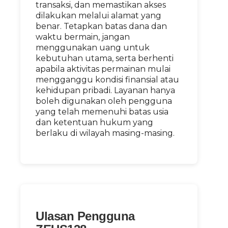
transaksi, dan memastikan akses
dilakukan melalui alamat yang
benar. Tetapkan batas dana dan
waktu bermain, jangan
menggunakan uang untuk
kebutuhan utama, serta berhenti
apabila aktivitas permainan mulai
mengganggu kondisi finansial atau
kehidupan pribadi. Layanan hanya
boleh digunakan oleh pengguna
yang telah memenuhi batas usia
dan ketentuan hukum yang
berlaku di wilayah masing-masing.
Ulasan Pengguna