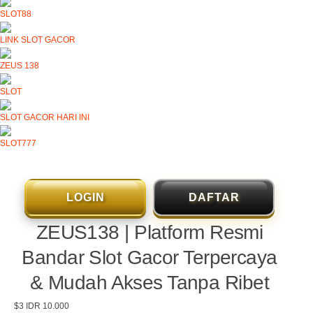
SLOT88
LINK SLOT GACOR
ZEUS 138
SLOT
SLOT GACOR HARI INI
SLOT777
LOGIN
DAFTAR
ZEUS138 | Platform Resmi
Bandar Slot Gacor Terpercaya
& Mudah Akses Tanpa Ribet
$3
IDR 10.000