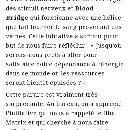
des stimuli nerveux et
Blood
Bridge
qui fonctionne avec une hélice
que fait tourner le sang provenant des
veines. Cette initiative a surtout pour
but de nous faire réfléchir : « Jusqu’où
serons-nous prêts à aller pour
satisfaire notre dépendance à l’énergie
dans ce monde où les ressources
seront bientôt épuisées ? »
Cette parure est vraiment très
surprenante. Au bureau, on a apprécié
l’initiative qui nous a rappelé le film
Matrix et qui cherche à nous faire