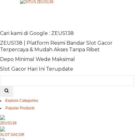
Cari kami di Google : ZEUS138
ZEUS138 | Platform Resmi Bandar Slot Gacor
Terpercaya & Mudah Akses Tanpa Ribet
Depo Minimal Wede Maksimal
Slot Gacor Hari Ini Terupdate
Explore Categories
Popular Products
ZEUS138
SLOT GACOR