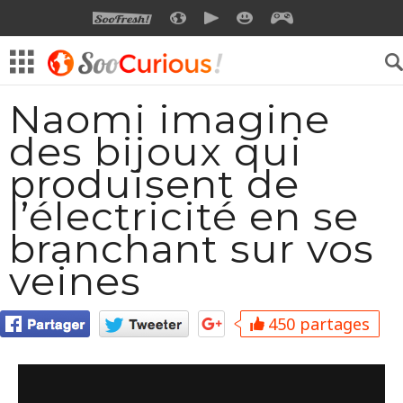
SOOFRESH
SOOCURIOUS
SOOMOTION
SOOSMILE
SOOGEEK
Naomi imagine
des bijoux qui
produisent de
l’électricité en se
branchant sur vos
veines
450 partages