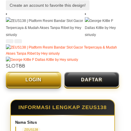
Create an account to favorite this design!
SLOT88
LOGIN
DAFTAR
INFORMASI LENGKAP ZEUS138
Nama Situs
ZEUS138