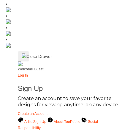
Welcome Guest!
Log In
Sign Up
Create an account to save your favorite
designs for viewing anytime, on any device.
Create an Account
Artist Sign Up
About TeePublic
Social
Responsibility