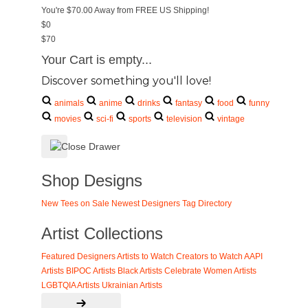
You're
$70.00
Away from
FREE US Shipping!
$0
$70
Your Cart is empty...
Discover something you'll love!
animals
anime
drinks
fantasy
food
funny
movies
sci-fi
sports
television
vintage
Shop Designs
New Tees on Sale
Newest Designers
Tag Directory
Artist Collections
Featured Designers
Artists to Watch
Creators to Watch
AAPI
Artists
BIPOC Artists
Black Artists
Celebrate Women Artists
LGBTQIA Artists
Ukrainian Artists