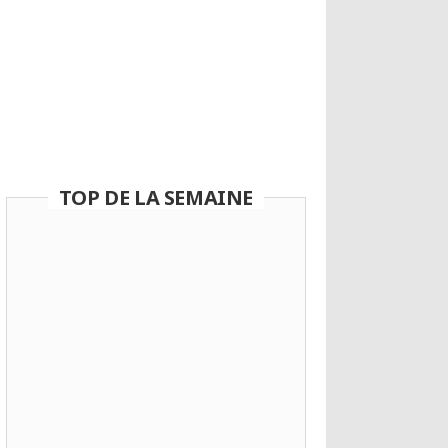
Amitié inattendue : une meute de
loups se prend d’affection pour un
photographe
7 100 partages
TOP DE LA SEMAINE
« La vie est belle » : Les
Parisiens déclarent leur
amour pour la Ville Lumière
à travers d’intimes
témoignages
13 vans aussi originaux que
sublimes qui vous
donneront envie de
sillonner les routes du