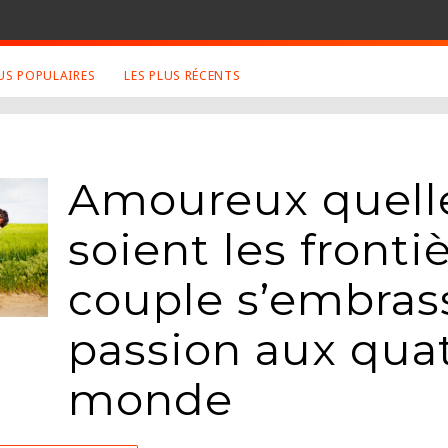
LUS POPULAIRES
LES PLUS RÉCENTS
S APPRÉCIÉS
RETROUVEZ NOUS SUR
LES SITES
ux
Facebook
Amoureux quell
Twitter
graphies
Google+
soient les frontiè
Mentions Légales
couple s’embras
ue
Conditions Générales
ma
passion aux qua
monde