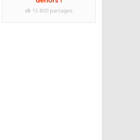
dehors !
15 800 partages
24 tatouages déjantés que ces
personnes ont dû regretter
immédiatement
10 100 partages