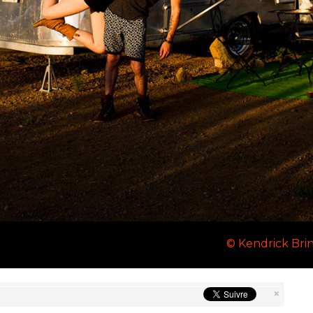
© Kendrick Bri
×