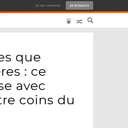
Je me connecte
Je m'inscris
es que
res : ce
se avec
tre coins du