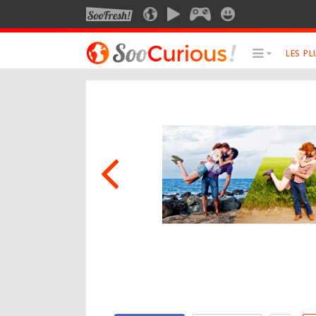
SOOFRESH
SOOCURIOUS
SOOMOTION
SOOGEEK
SOOSMILE
LES P
LE MEILLEUR DU SITE
LES SUJET
Culture
Anima
Voyage
Art
Multimédia
Photo
Style de vie
Robot
Technologie
Musiq
Cine