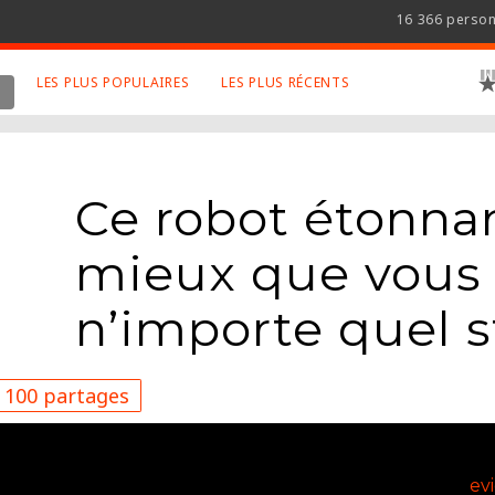
16 366 perso
LES PLUS POPULAIRES
LES PLUS RÉCENTS
 SUJETS APPRÉCIÉS
RETROUVEZ NOUS SUR
LES SITES
Animaux
Facebook
Ce robot étonnan
Art
Twitter
Photographies
Google+
mieux que vous
Robot
Mentions Légales
n’importe quel st
Musique
Conditions Générales
Cinema
100 partages
ev