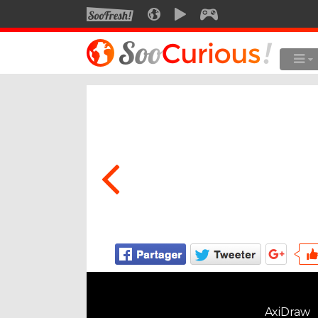
SOOFRESH
SOOCURIOUS
SOOMOTION
SOOGEEK
LE MEILLEUR DU SITE
LES
Culture
Voyage
Multimédia
Style de vie
Technologie
AxiDraw