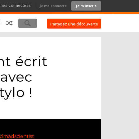
nnes connectées
Je me connecte
Je m'inscris
Partagez une découverte
t écrit
 avec
ylo !
idmadscientist