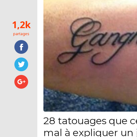
1,2k
partages
28 tatouages que c
mal à expliquer un 