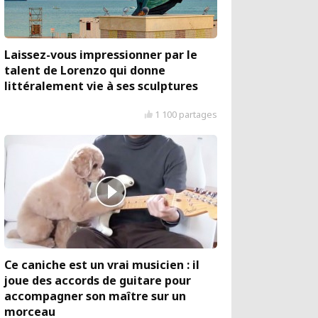
Laissez-vous impressionner par le
talent de Lorenzo qui donne
littéralement vie à ses sculptures
1 100 partages
Ce caniche est un vrai musicien : il
joue des accords de guitare pour
accompagner son maître sur un
morceau