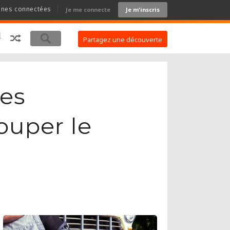
nnes connectées
Je me connecte
Je m'inscris
Partagez une découverte
les
ouper le