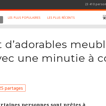
23 410 perso
LES PLUS POPULAIRES
LES PLUS RÉCENTS
 SUJETS APPRÉCIÉS
RETROUVEZ NOUS SUR
LES SITES
Animaux
Facebook
t d’adorables meub
Art
Twitter
Photographies
Google+
vec une minutie à c
Robot
Mentions Légales
Musique
Conditions Générales
Cinema
5 partages
ertaines personnes sont prêtes à