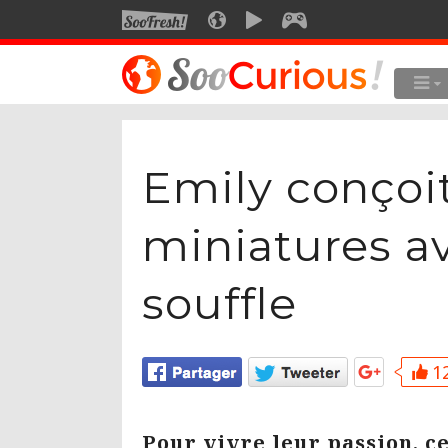
SOOFRESH
SOOCURIOUS
SOOMOTION
SOOGEEK
LE MEILLEUR DU SITE
LES
Culture
Emily conçoi
Voyage
Multimédia
miniatures a
Style de vie
souffle
Technologie
12
Pour vivre leur passion, c