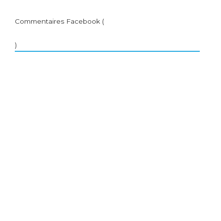
Commentaires Facebook (
)
Une enquête édifiante révèle que