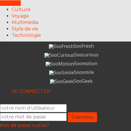
FERMER
Culture
Voyage
Multimédia
Style de vie
Technologie
SooFresh
Soocurious
Soomotion
Soosmile
SooGeek
SE CONNECTER
Bienvenue ! Connectez-vous à votre compte
Mot de passe oublié?