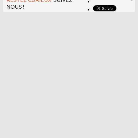
RESTEZ CURIEUX.
SUIVEZ
×
NOUS !
Une enquête édifiante révèle que
80 % de la population des Etats-
Unis est pauvre ou en passe de le
devenir
10 000 partages