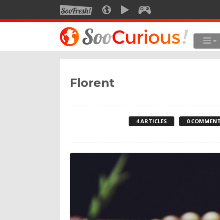
SOOFRESH
SOOCURIOUS
SOOMOTION
SOOGEEK
LE MEILLEUR DU SITE
LES
Florent
Culture
Voyage
Multimédia
4 ARTICLES
0 COMMENT
Style de vie
Technologie