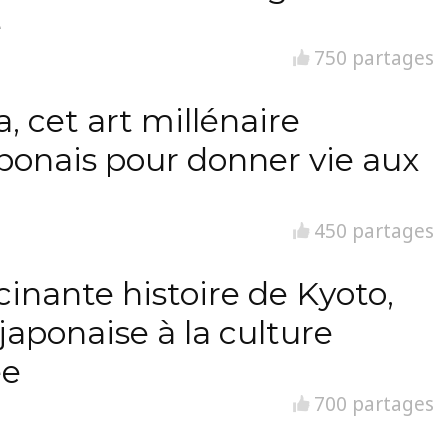
e
750 partages
, cet art millénaire
ponais pour donner vie aux
450 partages
cinante histoire de Kyoto,
japonaise à la culture
ée
700 partages