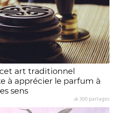
cet art traditionnel
te à apprécier le parfum à
es sens
300 partages