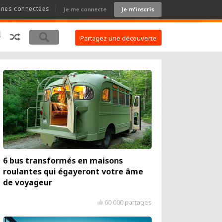
nnes connectées
Je me connecte
Je m'inscris
Partagez une découverte
6 bus transformés en maisons
roulantes qui égayeront votre âme
de voyageur
60 000 partages