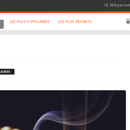
15 369 perso
LES PLUS POPULAIRES
LES PLUS RÉCENTS
 SUJETS APPRÉCIÉS
RETROUVEZ NOUS SUR
LES SITES
Animaux
Facebook
Art
Twitter
Photographies
Google+
AIRES
Robot
Mentions Légales
Musique
Conditions Générales
Cinema