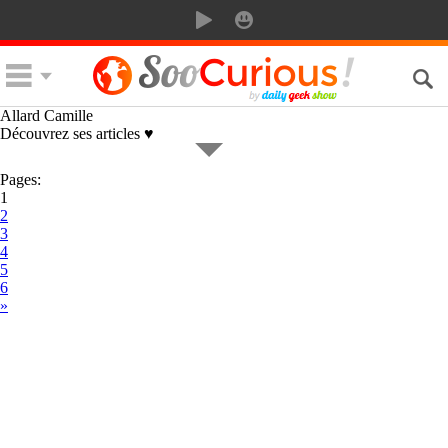
Allard Camille
Découvrez ses articles ♥
Pages:
1
2
3
4
5
6
»