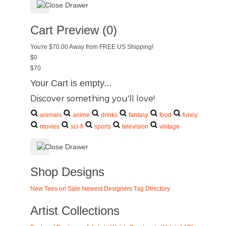
Cart Preview (0)
You're
$70.00
Away from
FREE US Shipping!
$0
$70
Your Cart is empty...
Discover something you'll love!
animals
anime
drinks
fantasy
food
funny
movies
sci-fi
sports
television
vintage
Shop Designs
New Tees on Sale
Newest Designers
Tag Directory
Artist Collections