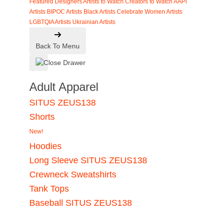
Featured Designers
Artists to Watch
Creators to Watch
AAPI
Artists
BIPOC Artists
Black Artists
Celebrate Women Artists
LGBTQIA Artists
Ukrainian Artists
Back To Menu
Adult Apparel
SITUS ZEUS138
Shorts
New!
Hoodies
Long Sleeve SITUS ZEUS138
Crewneck Sweatshirts
Tank Tops
Baseball SITUS ZEUS138