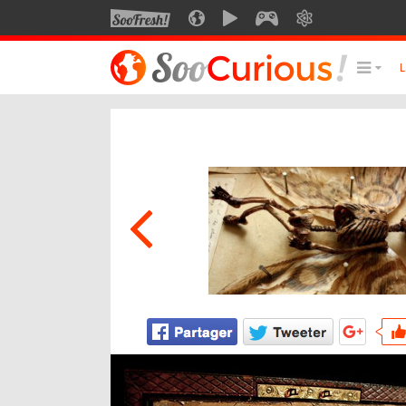
SOOFRESH
SOOCURIOUS
SOOMOTION
SOOGEEK
SAVOIR
LE MEILLEUR DU SITE
LES
Culture
Voyage
Multimédia
Style de vie
Technologie