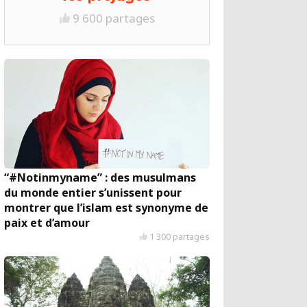
9 600 partages
“#Notinmyname” : des musulmans
du monde entier s’unissent pour
montrer que l’islam est synonyme de
paix et d’amour
1 300 partages