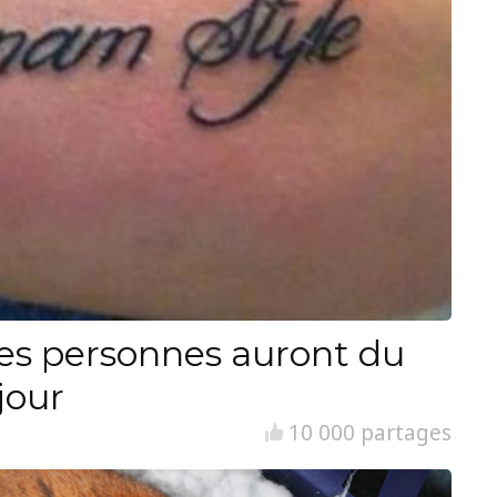
es personnes auront du
jour
10 000 partages