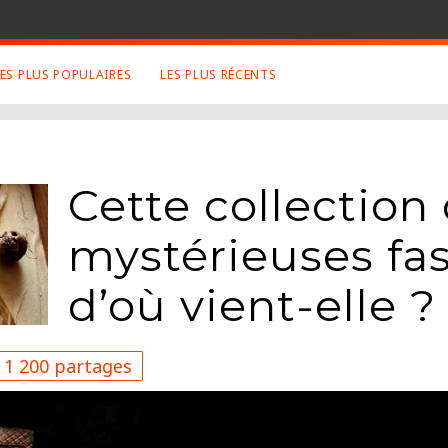
LES PLUS POPULAIRES
LES PLUS RÉCENTS
 SUJETS APPRÉCIÉS
RETROUVEZ NOUS SUR
LES SITES
Animaux
Facebook
Cette collection
Art
Twitter
Photographies
Google+
mystérieuses fa
Robot
Mentions Légales
Musique
d’où vient-elle ?
Conditions Générales
Cinema
1 200 partages