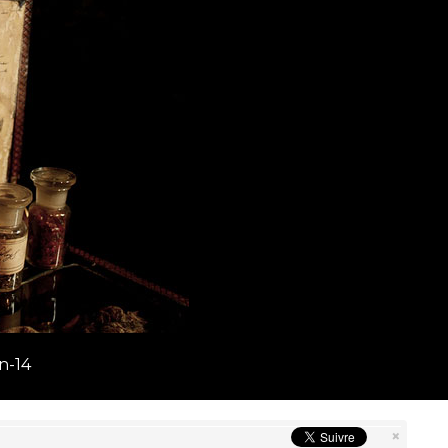
n-14
×