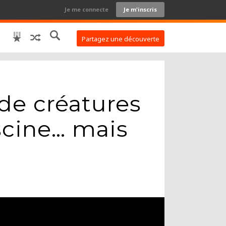
Je me connecte
Je m'inscris
Partagez une découverte
 de créatures
scine… mais