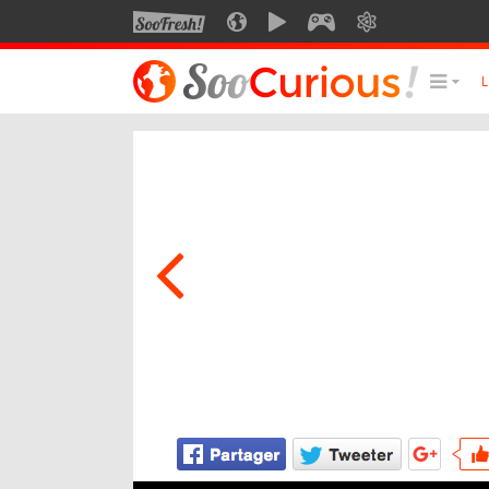
SOOFRESH
SOOCURIOUS
SOOMOTION
SOOGEEK
SAVOIR
LE MEILLEUR DU SITE
LES
Culture
Voyage
Multimédia
Style de vie
Technologie