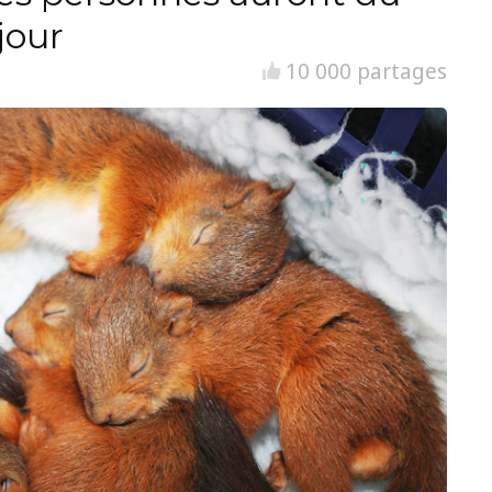
jour
10 000 partages