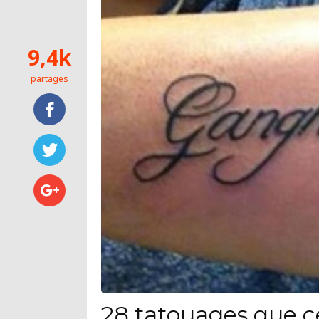
9,4k
partages
28 tatouages que c