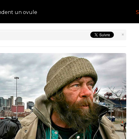
ndent un ovule
S
×