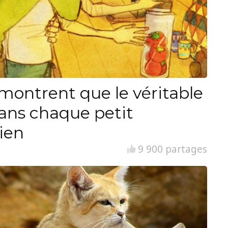
i montrent que le véritable
ans chaque petit
ien
9 900 partages