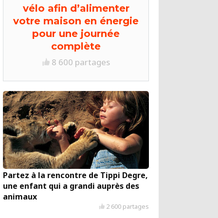
vélo afin d’alimenter
votre maison en énergie
pour une journée
complète
8 600 partages
Partez à la rencontre de Tippi Degre,
une enfant qui a grandi auprès des
animaux
2 600 partages