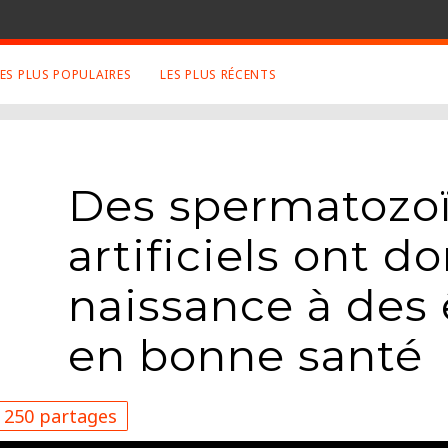
LES PLUS POPULAIRES
LES PLUS RÉCENTS
 SUJETS APPRÉCIÉS
RETROUVEZ NOUS SUR
LES SITES
Animaux
Facebook
Des spermatozo
Art
Twitter
Photographies
Google+
artificiels ont d
Robot
Mentions Légales
Musique
naissance à des 
Conditions Générales
Cinema
en bonne santé
250 partages