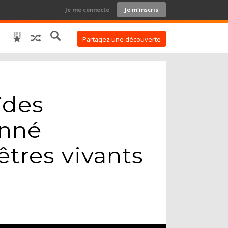
Je me connecte
Je m'inscris
Partagez une découverte
ïdes
onné
êtres vivants