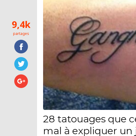
9,4k
partages
28 tatouages que c
mal à expliquer un 