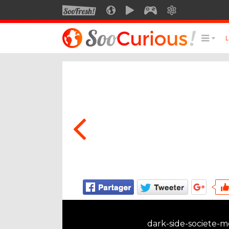
SOOFRESH
SOOCURIOUS
SOOMOTION
SOOGEEK
SAVOIR
LE MEILLEUR DU SITE
LES
Culture
Voyage
Multimédia
Style de vie
Technologie
dark-side-societe-