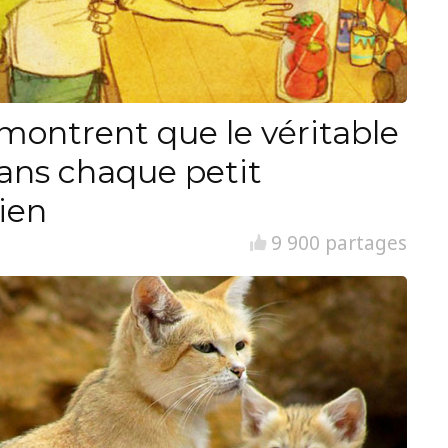
i montrent que le véritable
ans chaque petit
ien
9 900 partages