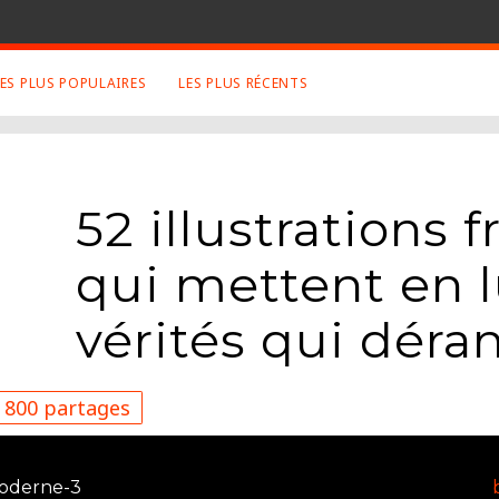
LES PLUS POPULAIRES
LES PLUS RÉCENTS
 SUJETS APPRÉCIÉS
RETROUVEZ NOUS SUR
LES SITES
Animaux
Facebook
52 illustrations 
Art
Twitter
Photographies
Google+
qui mettent en 
Robot
Mentions Légales
Musique
vérités qui déra
Conditions Générales
Cinema
800 partages
moderne-3