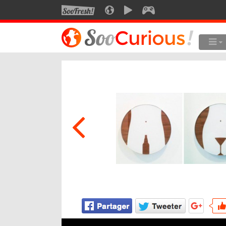
SOOFRESH
SOOCURIOUS
SOOMOTION
SOOGEEK
LE MEILLEUR DU SITE
LES
Culture
Voyage
Multimédia
Style de vie
Technologie