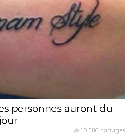
es personnes auront du
jour
10 000 partages