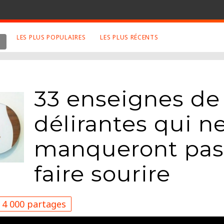
LES PLUS POPULAIRES
LES PLUS RÉCENTS
 SUJETS APPRÉCIÉS
RETROUVEZ NOUS SUR
LES SITES
Animaux
Facebook
33 enseignes de 
Art
Twitter
Photographies
Google+
délirantes qui n
Robot
Mentions Légales
manqueront pas
Musique
Conditions Générales
Cinema
faire sourire
4 000 partages