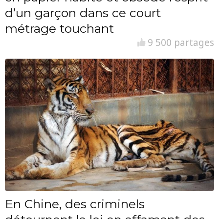
d’un garçon dans ce court
métrage touchant
9 500 partages
En Chine, des criminels