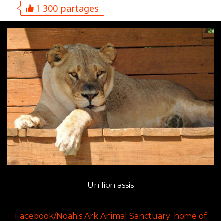
1 300 partages
Un lion assis
Facebook/Noah's Ark Animal Sanctuary: home of