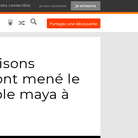
nnes connectées
Je me connecte
Je m'inscris
Partagez une découverte
isons
ont mené le
le maya à