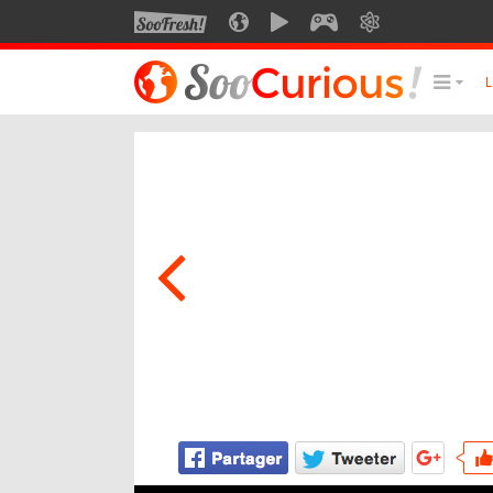
SOOFRESH
SOOCURIOUS
SOOMOTION
SOOGEEK
SAVOIR
LE MEILLEUR DU SITE
LES
Culture
Voyage
Multimédia
Style de vie
Technologie