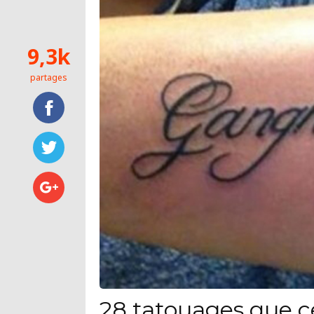
9,3k
partages
28 tatouages que c