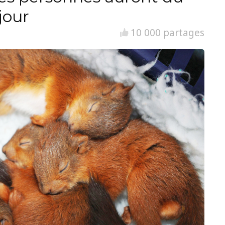
jour
10 000 partages