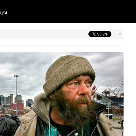
aya
×