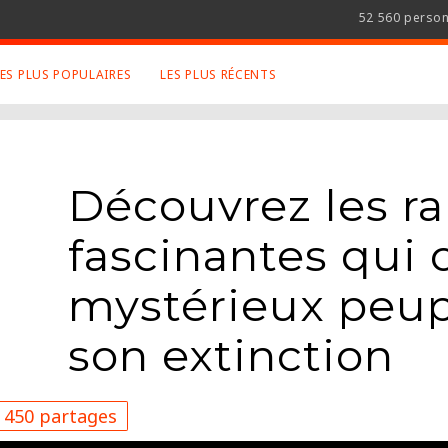
52 560 perso
LES PLUS POPULAIRES
LES PLUS RÉCENTS
 SUJETS APPRÉCIÉS
RETROUVEZ NOUS SUR
LES SITES
Animaux
Facebook
Découvrez les ra
Art
Twitter
Photographies
Google+
fascinantes qui 
Robot
Mentions Légales
Musique
mystérieux peup
Conditions Générales
Cinema
son extinction
450 partages