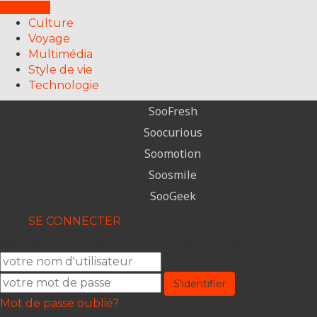
FERMER
Culture
Voyage
Multimédia
Style de vie
Technologie
SooFresh
Soocurious
Soomotion
Soosmile
SooGeek
SE CONNECTER
Bienvenue ! Connectez-vous à votre compte
Mot de passe oublié?