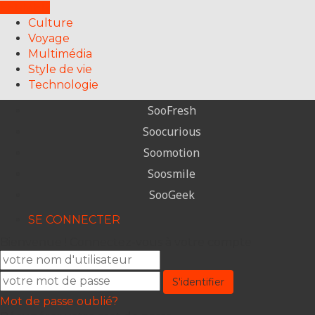
FERMER
Culture
Voyage
Multimédia
Style de vie
Technologie
SooFresh
Soocurious
Soomotion
Soosmile
SooGeek
SE CONNECTER
Bienvenue ! Connectez-vous à votre compte
Mot de passe oublié?