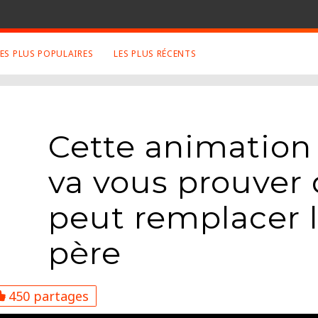
LES PLUS POPULAIRES
LES PLUS RÉCENTS
 SUJETS APPRÉCIÉS
RETROUVEZ NOUS SUR
LES SITES
Animaux
Facebook
Cette animation
Art
Twitter
Photographies
Google+
va vous prouver 
Robot
Mentions Légales
Musique
peut remplacer 
Conditions Générales
Cinema
père
450 partages