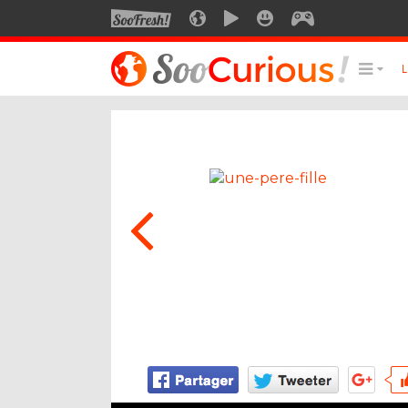
SOOFRESH
SOOCURIOUS
SOOMOTION
SOOSMILE
SOOGEEK
LE MEILLEUR DU SITE
LES
Culture
Voyage
Multimédia
Style de vie
Technologie