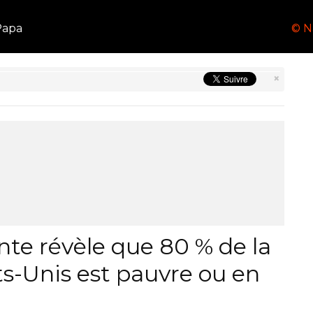
Papa
© N
×
nte révèle que 80 % de la
ts-Unis est pauvre ou en