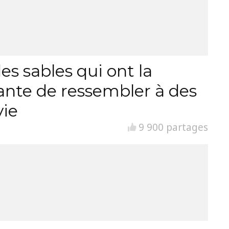
es sables qui ont la
ante de ressembler à des
vie
9 900 partages