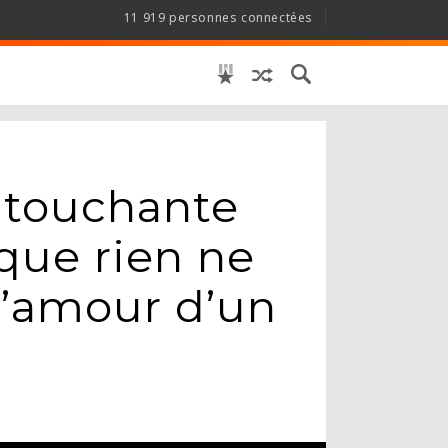
11 919 personnes connectées
 touchante
que rien ne
l’amour d’un