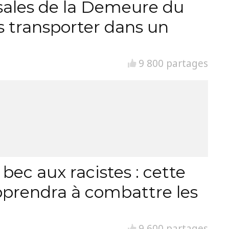
ssales de la Demeure du
s transporter dans un
9 800 partages
ec aux racistes : cette
pprendra à combattre les
9 600 partages