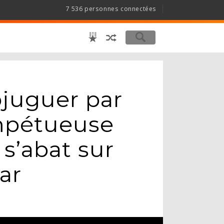
7 536 personnes connectées
bjuguer par
mpétueuse
 s’abat sur
var