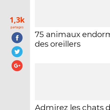
1,3k
partages
75 animaux endorm
des oreillers
Admirez les chats d