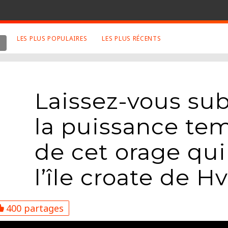
LES PLUS POPULAIRES
LES PLUS RÉCENTS
 SUJETS APPRÉCIÉS
RETROUVEZ NOUS SUR
LES SITES
Animaux
Facebook
Laissez-vous su
Art
Twitter
Photographies
Google+
la puissance te
Robot
Mentions Légales
de cet orage qui
Musique
Conditions Générales
Cinema
l’île croate de H
400 partages