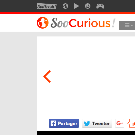
SOOFRESH
SOOCURIOUS
SOOMOTION
SOOSMILE
SOOGEEK
LE MEILLEUR DU SITE
LES
Culture
Voyage
Multimédia
Style de vie
Technologie