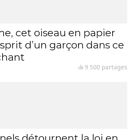
sme, cet oiseau en papier
esprit d’un garçon dans ce
chant
9 500 partages
nels détournent la loi en