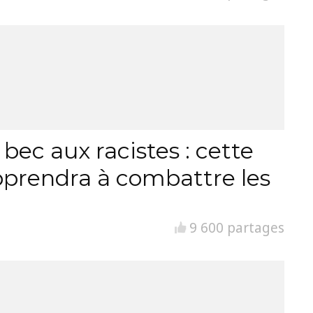
ec aux racistes : cette
pprendra à combattre les
9 600 partages