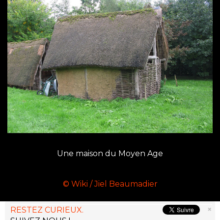
Une maison du Moyen Age
© Wiki / Jiel Beaumadier
×
RESTEZ CURIEUX.