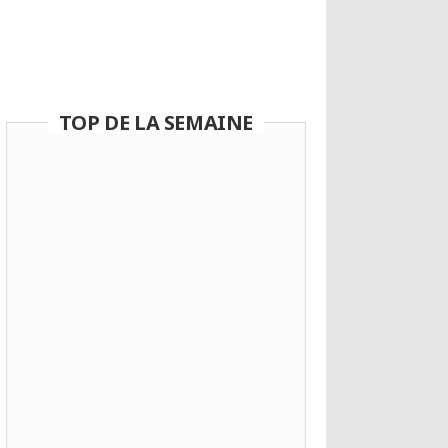
17 photographies alarmantes qui
illustrent la dégradation de notre
belle planète
8 700 partages
TOP DE LA SEMAINE
« La vie est belle » : Les
Parisiens déclarent leur
amour pour la Ville Lumière
à travers d’intimes
témoignages
13 vans aussi originaux que
sublimes qui vous
donneront envie de
sillonner les routes du
monde entier
Cet artiste s’est isolé 10