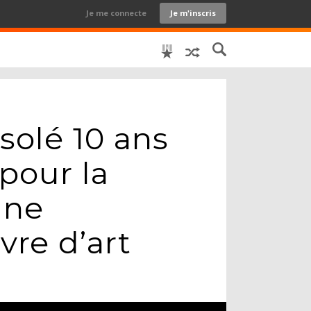
Je me connecte
Je m'inscris
isolé 10 ans
pour la
une
re d’art