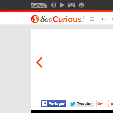
SOOFRESH
SOOCURIOUS
SOOMOTION
SOOGEEK
SOOSMILE
LES P
LE MEILLEUR DU SITE
LES SUJET
Culture
Anima
Voyage
Art
Multimédia
Photo
Style de vie
Robot
Technologie
Musiq
Cine