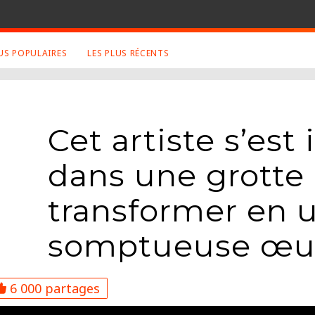
LUS POPULAIRES
LES PLUS RÉCENTS
S APPRÉCIÉS
RETROUVEZ NOUS SUR
LES SITES
ux
Facebook
Cet artiste s’est 
Twitter
graphies
Google+
dans une grotte 
Mentions Légales
transformer en 
ue
Conditions Générales
ma
somptueuse œuv
6 000 partages