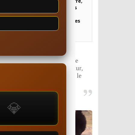
Admirez les Cinque Terre,
ces somptueux villages
italiens colorés qui
surplombent les falaises
méditerranéennes
Ne demeure pas dans le
passé, ne rêve pas du futur,
concentre ton esprit sur le
moment présent.
- Bouddha -
💎