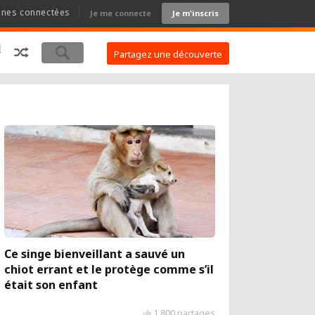
nnes connectées
Je me connecte
Je m'inscris
Partagez une découverte
Ce singe bienveillant a sauvé un
chiot errant et le protège comme s’il
était son enfant
1 800 partages