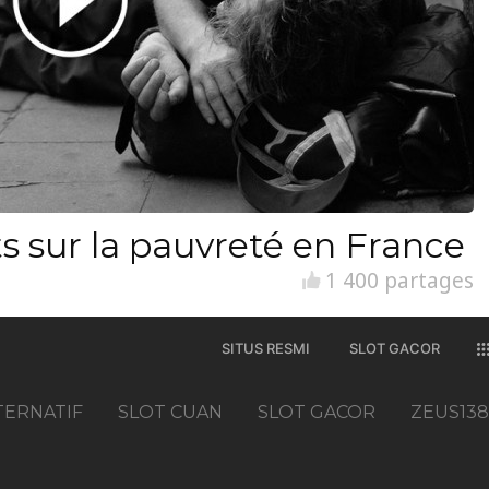
ts sur la pauvreté en France
1 400 partages
SITUS RESMI
SLOT GACOR
TERNATIF
SLOT CUAN
SLOT GACOR
ZEUS138