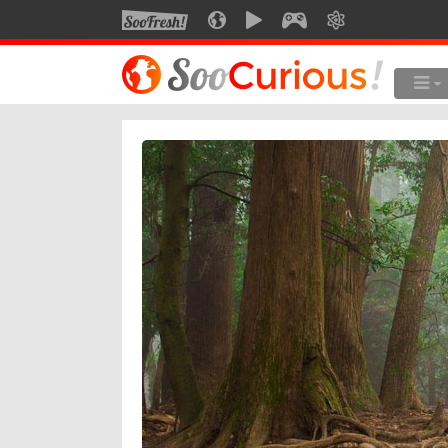
SOOFRESH
SOOCURIOUS
SOOMOTION
SOOGEEK
SAVOIR
LE MEILLEUR DU SITE
LES
Culture
Voyage
Multimédia
Style de vie
Technologie