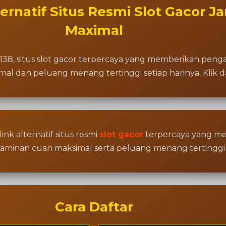
ternatif Situs Resmi Slot Gacor 
Maximal
eus138, situs slot gacor terpercaya yang memberikan pe
l dan peluang menang tertinggi setiap harinya. Klik d
ink alternatif situs resmi
slot gacor
terpercaya yang m
minan cuan maksimal serta peluang menang tertinggi s
Cara Daftar