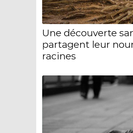
Une découverte sans
partagent leur nour
racines