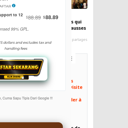
ch end users
are not
charged for.
DAFTAR
ice includes the item price and a
upport to 12
31 choses que vous pensiez
88.89
88.89
$
$
probablement être vraies mais qui
se révèlent être totalement fausses
icensed 99% GPL.
1 900 partages
 US dollars and excludes tax and
handling fees
TOP DE LA SEMAINE
Cet hôpital autorise les
malades à recevoir la visite
de leurs animaux de
, Cuma Sapu Tipis Dari Google !!!
compagnie pour les aider à
guérir