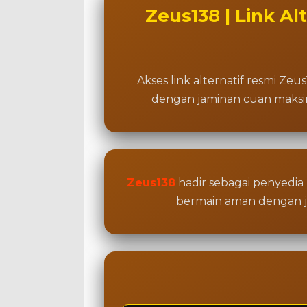
Zeus138 | Link Al
Akses link alternatif resmi Z
dengan jaminan cuan maksima
Zeus138
hadir sebagai penyedia l
bermain aman dengan ja