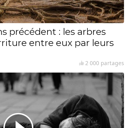
 précédent : les arbres
riture entre eux par leurs
2 000 partages