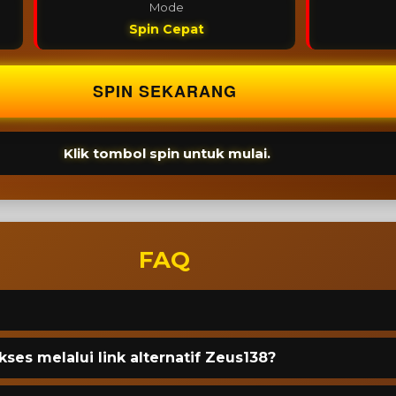
Mode
Spin Cepat
SPIN SEKARANG
Klik tombol spin untuk mulai.
FAQ
es melalui link alternatif Zeus138?