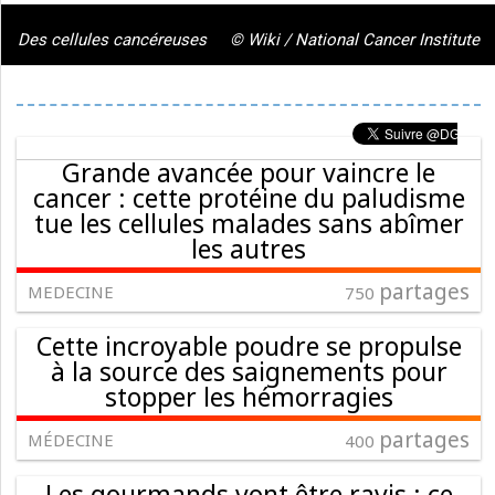
Des cellules cancéreuses
© Wiki / National Cancer Institute
Grande avancée pour vaincre le
cancer : cette protéine du paludisme
tue les cellules malades sans abîmer
les autres
partages
MEDECINE
750
Cette incroyable poudre se propulse
à la source des saignements pour
stopper les hémorragies
partages
MÉDECINE
400
Les gourmands vont être ravis : ce