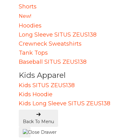
Shorts
New!
Hoodies
Long Sleeve SITUS ZEUS138
Crewneck Sweatshirts
Tank Tops
Baseball SITUS ZEUS138
Kids Apparel
Kids SITUS ZEUS138
Kids Hoodie
Kids Long Sleeve SITUS ZEUS138
Back To Menu