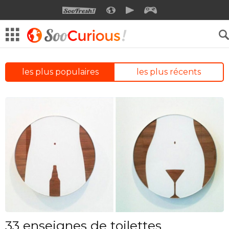
SOOFRESH
SOOCURIOUS
SOOMOTION
SOOGEEK
les plus populaires
les plus récents
33 enseignes de toilettes