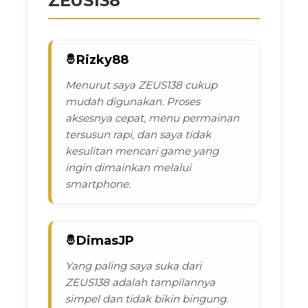
ZEUS138
Rizky88
Menurut saya ZEUS138 cukup
mudah digunakan. Proses
aksesnya cepat, menu permainan
tersusun rapi, dan saya tidak
kesulitan mencari game yang
ingin dimainkan melalui
smartphone.
DimasJP
Yang paling saya suka dari
ZEUS138 adalah tampilannya
simpel dan tidak bikin bingung.