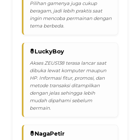
Pilihan gamenya juga cukup
beragam, jadi lebih praktis saat
ingin mencoba permainan dengan
tema berbeda.
LuckyBoy
Akses ZEUS138 terasa lancar saat
dibuka lewat komputer maupun
HP. Informasi fitur, promosi, dan
metode transaksi ditampilkan
dengan jelas sehingga lebih
mudah dipahami sebelum
bermain.
NagaPetir