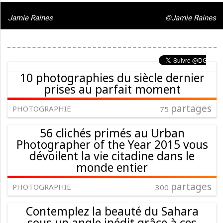
Jamie Raines
©Jamie Raines
10 photographies du siècle dernier
prises au parfait moment
partages
PHOTOGRAPHIE
75
56 clichés primés au Urban
Photographer of the Year 2015 vous
dévoilent la vie citadine dans le
monde entier
partages
PHOTOGRAPHIE
300
Contemplez la beauté du Sahara
sous un angle inédit grâce à ces