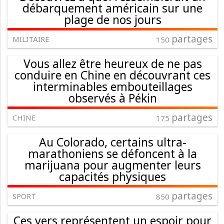
débarquement américain sur une
plage de nos jours
partages
MILITAIRE
150
Vous allez être heureux de ne pas
conduire en Chine en découvrant ces
interminables embouteillages
observés à Pékin
partages
CHINE
175
Au Colorado, certains ultra-
marathoniens se défoncent à la
marijuana pour augmenter leurs
capacités physiques
partages
SPORT
850
Ces vers représentent un espoir pour