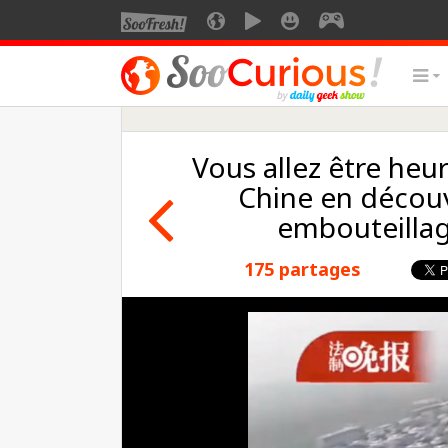
Vous allez être heu
Chine en découv
embouteillag
175 partages