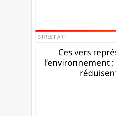
STREET ART
Ces vers repr
l’environnement : 
réduisent