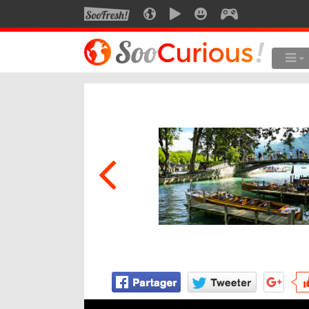
SOOFRESH
SOOCURIOUS
SOOMOTION
SOOSMILE
SOOGEEK
LE MEILLEUR DU SITE
LES
Culture
Voyage
Multimédia
Style de vie
Technologie