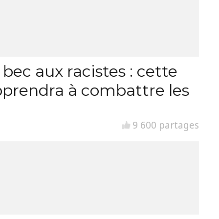
ec aux racistes : cette
pprendra à combattre les
9 600 partages