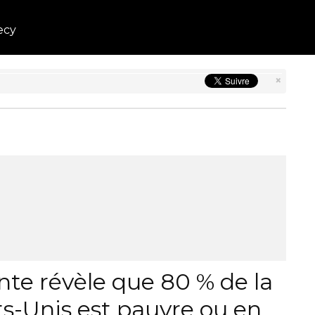
ecy
×
nte révèle que 80 % de la
ts-Unis est pauvre ou en