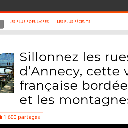
LES PLUS POPULAIRES
LES PLUS RÉCENTS
 SUJETS APPRÉCIÉS
RETROUVEZ NOUS SUR
LES SITES
Animaux
Facebook
Sillonnez les rue
Art
Twitter
Photographies
Google+
d’Annecy, cette v
Robot
Mentions Légales
française bordée
Musique
Conditions Générales
Cinema
et les montagne
1 600 partages