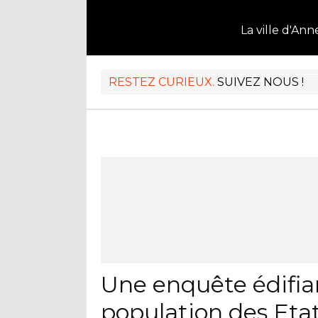
La ville d'Ann
RESTEZ CURIEUX.
SUIVEZ NOUS !
Une enquête édifia
population des Eta