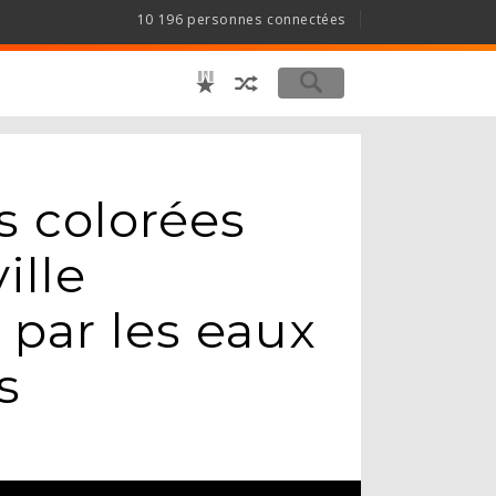
10 196 personnes connectées
s colorées
ille
 par les eaux
s