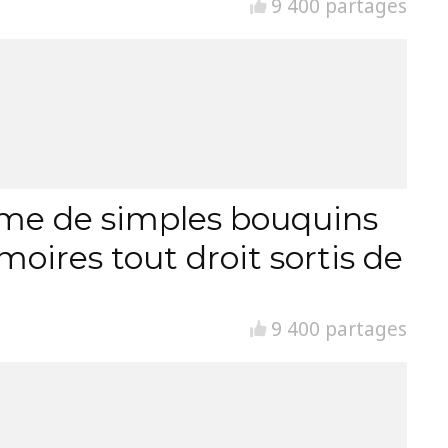
9 400 partages
orme de simples bouquins
moires tout droit sortis de
9 400 partages