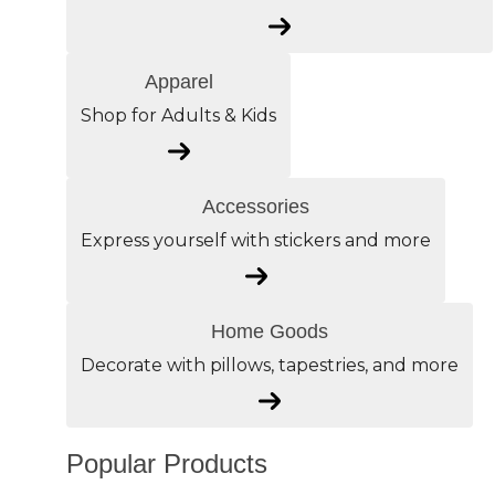
Apparel
Shop for Adults & Kids
Accessories
Express yourself with stickers and more
Home Goods
Decorate with pillows, tapestries, and more
Popular Products