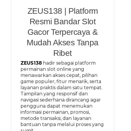
ZEUS138 | Platform
Resmi Bandar Slot
Gacor Terpercaya &
Mudah Akses Tanpa
Ribet
ZEUS138
hadir sebagai platform
permainan slot online yang
menawarkan akses cepat, pilihan
game populer, fitur menarik, serta
layanan praktis dalam satu tempat.
Tampilan yang responsif dan
navigasi sederhana dirancang agar
pengguna dapat menemukan
informasi permainan, promosi,
metode transaksi, dan layanan
bantuan tanpa melalui proses yang
rumit.