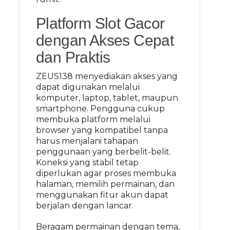
Platform Slot Gacor
dengan Akses Cepat
dan Praktis
ZEUS138 menyediakan akses yang
dapat digunakan melalui
komputer, laptop, tablet, maupun
smartphone. Pengguna cukup
membuka platform melalui
browser yang kompatibel tanpa
harus menjalani tahapan
penggunaan yang berbelit-belit.
Koneksi yang stabil tetap
diperlukan agar proses membuka
halaman, memilih permainan, dan
menggunakan fitur akun dapat
berjalan dengan lancar.
Beragam permainan dengan tema,