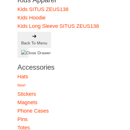
Kids SITUS ZEUS138
Kids Hoodie
Kids Long Sleeve SITUS ZEUS138
Back To Menu
Accessories
Hats
New!
Stickers
Magnets
Phone Cases
Pins
Totes