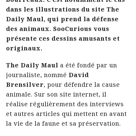
dans les illustrations du site The
Daily Maul, qui prend la défense
des animaux. SooCurious vous
présente ces dessins amusants et
originaux.
The Daily Maul
a été fondé par un
journaliste, nommé
David
Brensilver
, pour défendre la cause
animale. Sur son site internet, il
réalise régulièrement des interviews
et autres articles qui mettent en avant
la vie de la faune et sa préservation.