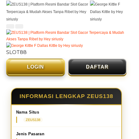
SLOT88
LOGIN
DAFTAR
INFORMASI LENGKAP ZEUS138
Nama Situs
ZEUS138
Jenis Pasaran