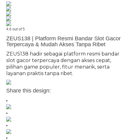
4.6 out of 5
ZEUS138 | Platform Resmi Bandar Slot Gacor
Terpercaya & Mudah Akses Tanpa Ribet
ZEUS138 hadir sebagai platform resmi bandar
slot gacor terpercaya dengan akses cepat,
pilihan game populer, fitur menarik, serta
layanan praktis tanpa ribet.
Share this design: