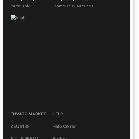
items sold
community earnings
ENVATO MARKET
HELP
ZEUS138
Help Center
SITUS RESMI
Authors