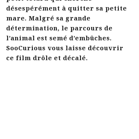
désespérément à quitter sa petite
mare. Malgré sa grande
détermination, le parcours de
l’animal est semé d’embûches.
SooCurious vous laisse découvrir
ce film drôle et décalé.