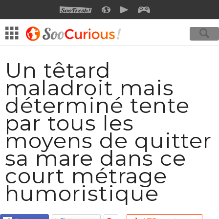
SOOFRESH
SOOCURIOUS
SOOMOTION
SOOGEEK
Un têtard
maladroit mais
déterminé tente
par tous les
moyens de quitter
sa mare dans ce
court métrage
humoristique