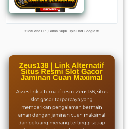
which
end
users
are not
charged
# Mai Ane Hin, Cuma Sapu Tipis Dari Google !!!
for. The
total
price
includes
the item
price
Zeus138 | Link Alternatif
and a
Situs Resmi Slot Gacor
buyer
Jaminan Cuan Maximal
fee.
Akses link alternatif resmi Zeus138, situs
View
license
slot gacor terpercaya yang
details
memberikan pengalaman bermain
aman dengan jaminan cuan maksimal
dan peluang menang tertinggi setiap