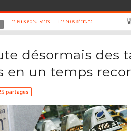
LES PLUS POPULAIRES
LES PLUS RÉCENTS
 SUJETS APPRÉCIÉS
RETROUVEZ NOUS SUR
LES SITES
Animaux
Facebook
te désormais des t
Art
Twitter
Photographies
Google+
lis en un temps reco
Robot
Mentions Légales
Musique
Conditions Générales
5 partages
Cinema