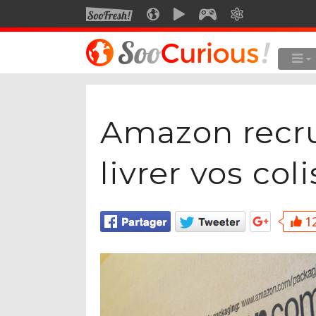
SOOFRESH
SOOCURIOUS
SOOMOTION
SOOGEEK
SAVOIR
LE MEILLEUR DU SITE
LES
Culture
Amazon recru
Voyage
Multimédia
livrer vos co
Style de vie
Technologie
12