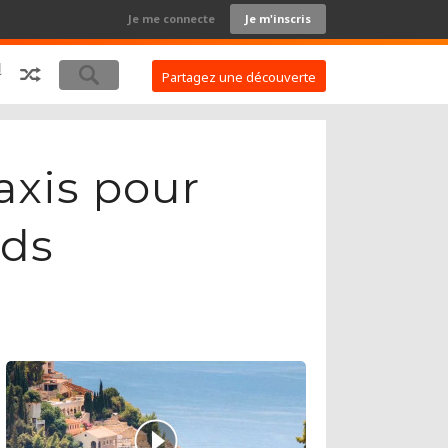
Je me connecte
Je m'inscris
Partagez une découverte
axis pour
rds