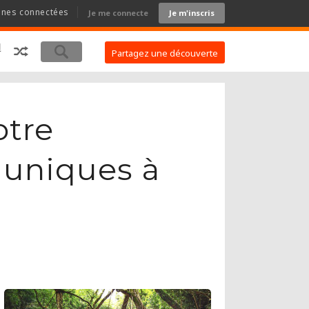
nnes connectées
Je me connecte
Je m'inscris
Partagez une découverte
otre
s uniques à