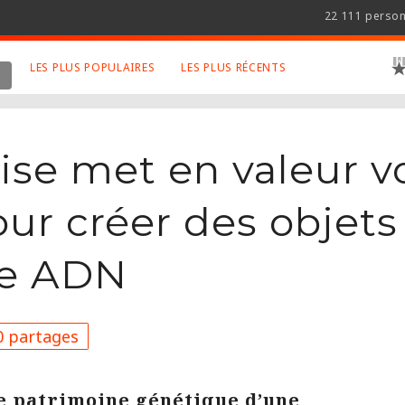
22 111 perso
LES PLUS POPULAIRES
LES PLUS RÉCENTS
 SUJETS APPRÉCIÉS
RETROUVEZ NOUS SUR
LES SITES
Animaux
Facebook
ise met en valeur v
Art
Twitter
Photographies
Google+
our créer des objet
Robot
Mentions Légales
re ADN
Musique
Conditions Générales
Cinema
 partages
e patrimoine génétique d’une