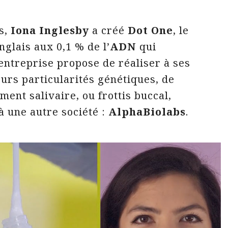
és,
Iona Inglesby
a créé
Dot One
, le
glais aux 0,1 % de l’
ADN
qui
’entreprise propose de réaliser à ses
eurs particularités génétiques, de
ment salivaire, ou frottis buccal,
à une autre société :
AlphaBiolabs
.