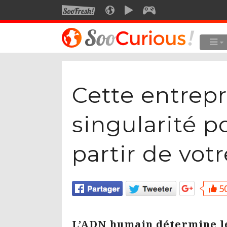
SOOFRESH
SOOCURIOUS
SOOMOTION
SOOGEEK
LE MEILLEUR DU SITE
LES
Culture
Cette entrepr
Voyage
Multimédia
singularité p
Style de vie
partir de vot
Technologie
50
L’ADN humain détermine l